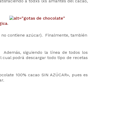
tisfaciendo a todxs lxs amantes del cacao,
gica
.
n, no contiene azúcar). Finalmente, también
a. Además, siguiendo la línea de todos los
 cual podrá descargar todo tipo de recetas
hocolate 100% cacao SIN AZÚCAR», pues es
r.