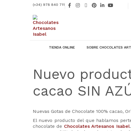
Ir
F
I
X
P
L
Y
(+34) 978 840 711
al
a
n
-
i
i
o
contenido
c
s
t
n
n
u
e
t
w
t
k
t
b
a
i
e
e
u
o
g
t
r
d
b
o
r
t
e
i
e
k
a
e
s
n
-
m
r
t
-
f
i
TIENDA ONLINE
SOBRE CHOCOLATES ART
n
Nuevo product
cacao SIN AZ
Nuevas Gotas de Chocolate 100% cacao, Or
El nuevo producto del que hablamos per
chocolate de
Chocolates Artesanos Isabel