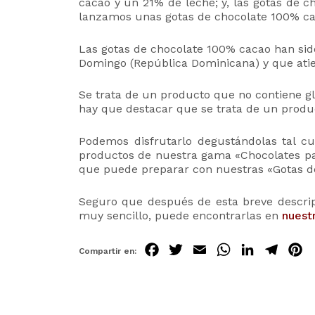
cacao y un 21% de leche; y, las gotas de c
lanzamos unas gotas de chocolate 100% ca
Las gotas de chocolate 100% cacao han sid
Domingo (República Dominicana) y que atie
Se trata de un producto que no contiene gl
hay que destacar que se trata de un produ
Podemos disfrutarlo degustándolas tal cua
productos de nuestra gama «Chocolates par
que puede preparar con nuestras «Gotas d
Seguro que después de esta breve descri
muy sencillo, puede encontrarlas en
nuestr
Fa
Tw
Em
Wh
Lin
Tel
P
ce
itt
ail
ats
ke
egr
t
bo
er
Ap
dIn
am
e
ok
p