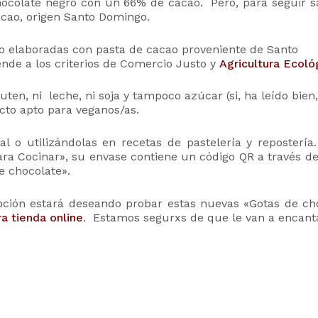
hocolate negro con un 66% de cacao. Pero, para seguir sa
cao, origen Santo Domingo.
o elaboradas con pasta de cacao proveniente de Santo
nde a los criterios de Comercio Justo y
Agricultura Ecoló
uten, ni leche, ni soja y tampoco azúcar (si, ha leído bie
cto apto para veganos/as.
l o utilizándolas en recetas de pastelería y reposterí
a Cocinar», su envase contiene un código QR a través del
e chocolate».
pción estará deseando probar estas nuevas «Gotas de c
a tienda online
. Estamos segurxs de que le van a encanta
in
er
st