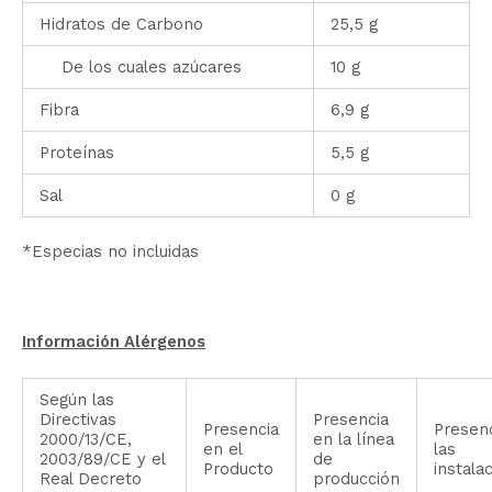
Hidratos de Carbono
25,5 g
De los cuales azúcares
10 g
Fibra
6,9 g
Proteínas
5,5 g
Sal
0 g
*Especias no incluidas
Información Alérgenos
Según las
Directivas
Presencia
Presencia
Presen
2000/13/CE,
en la línea
en el
las
2003/89/CE y el
de
Producto
instala
Real Decreto
producción