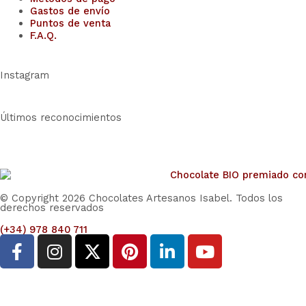
Gastos de envío
Puntos de venta
F.A.Q.
Instagram
Últimos reconocimientos
© Copyright 2026 Chocolates Artesanos Isabel. Todos los
derechos reservados
(+34) 978 840 711
F
I
X
P
L
Y
a
n
-
i
i
o
c
s
t
n
n
u
e
t
w
t
k
t