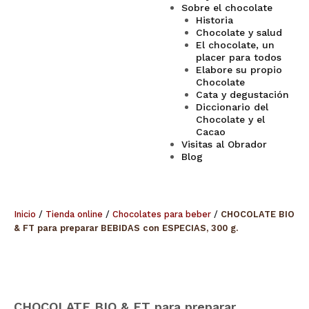
Sobre el chocolate
Historia
Chocolate y salud
El chocolate, un
placer para todos
Elabore su propio
Chocolate
Cata y degustación
Diccionario del
Chocolate y el
Cacao
Visitas al Obrador
Blog
Inicio
/
Tienda online
/
Chocolates para beber
/
CHOCOLATE BIO
& FT para preparar BEBIDAS con ESPECIAS, 300 g.
CHOCOLATE
BIO
&
FT
CHOCOLATE BIO & FT para preparar