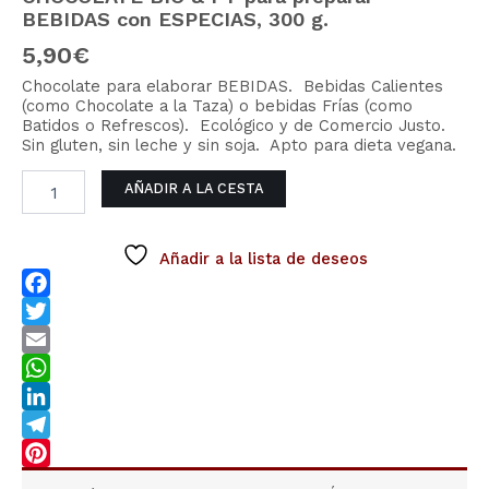
para
BEBIDAS con ESPECIAS, 300 g.
preparar
5,90
€
BEBIDAS
con
Chocolate para elaborar BEBIDAS. Bebidas Calientes
ESPECIAS,
(como Chocolate a la Taza) o bebidas Frías (como
300
Batidos o Refrescos). Ecológico y de Comercio Justo.
g.
Sin gluten, sin leche y sin soja. Apto para dieta vegana.
cantidad
AÑADIR A LA CESTA
Añadir a la lista de deseos
Facebook
Twitter
Email
WhatsApp
LinkedIn
Telegram
Pinterest