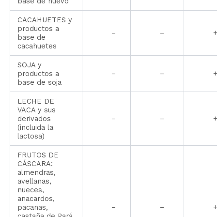
base de huevo
CACAHUETES y
productos a
–
–
base de
cacahuetes
SOJA y
productos a
–
–
base de soja
LECHE DE
VACA y sus
derivados
–
–
(incluida la
lactosa)
FRUTOS DE
CÁSCARA:
almendras,
avellanas,
nueces,
anacardos,
pacanas,
–
–
castaña de Pará,