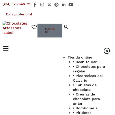
Ir
F
I
X
P
L
Y
(+34) 978 840 711
al
a
n
-
i
i
o
contenido
c
s
t
n
n
u
Zona profesional
e
t
w
t
k
t
b
a
i
e
e
u
o
g
t
r
d
b
Carrito
o
r
t
e
i
e
0,00
€
0
k
a
e
s
n
-
m
r
t
-
f
i
n
Tienda online
• Bean to Bar
• Chocolates para
regalar
• Piedrecicas del
Calvario
• Tabletas de
chocolate
• Cremas de
chocolate para
untar
• Bombonería
• Piruletas