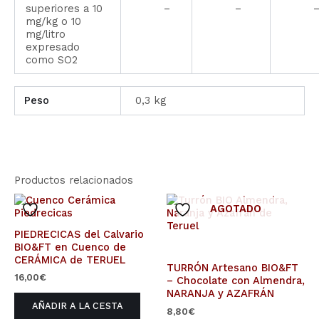
superiores a 10
–
–
mg/kg o 10
mg/litro
expresado
como SO2
Peso
0,3 kg
Productos relacionados
AGOTADO
PIEDRECICAS del Calvario
BIO&FT en Cuenco de
CERÁMICA de TERUEL
TURRÓN Artesano BIO&FT
16,00
€
– Chocolate con Almendra,
NARANJA y AZAFRÁN
AÑADIR A LA CESTA
8,80
€