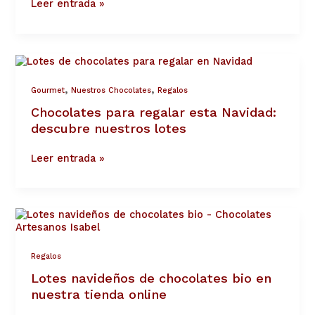
Leer entrada »
Chocolates
para
regalar
,
,
Gourmet
Nuestros Chocolates
Regalos
esta
Navidad:
Chocolates para regalar esta Navidad:
descubre
descubre nuestros lotes
nuestros
lotes
Leer entrada »
Lotes
navideños
de
chocolates
Regalos
bio
Lotes navideños de chocolates bio en
en
nuestra
nuestra tienda online
tienda