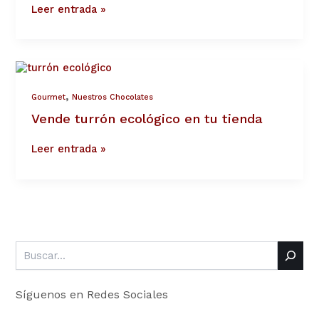
online
Leer entrada »
Vende
turrón
ecológico
,
Gourmet
Nuestros Chocolates
en
tu
Vende turrón ecológico en tu tienda
tienda
Leer entrada »
Síguenos en Redes Sociales