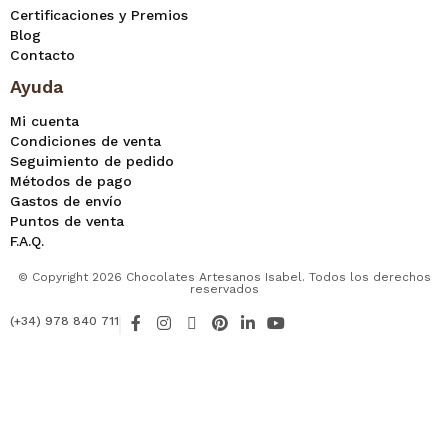
Certificaciones y Premios
Blog
Contacto
Ayuda
Mi cuenta
Condiciones de venta
Seguimiento de pedido
Métodos de pago
Gastos de envío
Puntos de venta
F.A.Q.
© Copyright 2026 Chocolates Artesanos Isabel. Todos los derechos
reservados
F
I
X
P
L
Y
(+34) 978 840 711
a
n
-
i
i
o
c
s
t
n
n
u
e
t
w
t
k
t
b
a
i
e
e
u
o
g
t
r
d
b
o
r
t
e
i
e
k
a
e
s
n