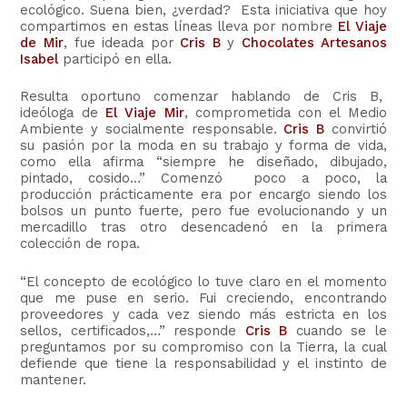
ecológico. Suena bien, ¿verdad? Esta iniciativa que hoy
compartimos en estas líneas lleva por nombre
El Viaje
de Mir
, fue ideada por
Cris B
y
Chocolates Artesanos
Isabel
participó en ella.
Resulta oportuno comenzar hablando de Cris B,
ideóloga de
El Viaje Mir
, comprometida con el Medio
Ambiente y socialmente responsable.
Cris B
convirtió
su pasión por la moda en su trabajo y forma de vida,
como ella afirma “siempre he diseñado, dibujado,
pintado, cosido…” Comenzó poco a poco, la
producción prácticamente era por encargo siendo los
bolsos un punto fuerte, pero fue evolucionando y un
mercadillo tras otro desencadenó en la primera
colección de ropa.
“El concepto de ecológico lo tuve claro en el momento
que me puse en serio. Fui creciendo, encontrando
proveedores y cada vez siendo más estricta en los
sellos, certificados,…” responde
Cris B
cuando se le
preguntamos por su compromiso con la Tierra, la cual
defiende que tiene la responsabilidad y el instinto de
mantener.