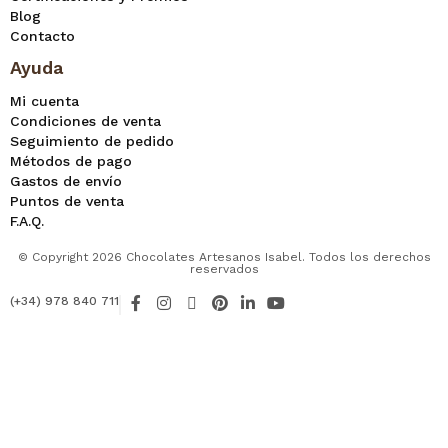
Blog
Contacto
Ayuda
Mi cuenta
Condiciones de venta
Seguimiento de pedido
Métodos de pago
Gastos de envío
Puntos de venta
F.A.Q.
© Copyright 2026 Chocolates Artesanos Isabel. Todos los derechos
reservados
F
I
X
P
L
Y
(+34) 978 840 711
a
n
-
i
i
o
c
s
t
n
n
u
e
t
w
t
k
t
b
a
i
e
e
u
o
g
t
r
d
b
o
r
t
e
i
e
k
a
e
s
n
-
m
r
t
-
f
i