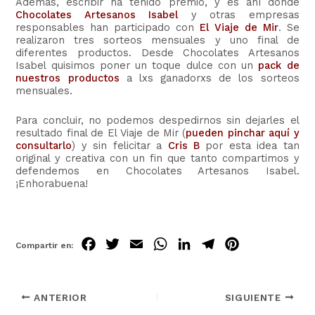
Además, escribir ha tenido premio, y es ahí donde
Chocolates Artesanos Isabel
y otras empresas
responsables han participado con
El Viaje de Mir
. Se
realizaron tres sorteos mensuales y uno final de
diferentes productos. Desde Chocolates Artesanos
Isabel quisimos poner un toque dulce con un
pack de
nuestros productos
a lxs ganadorxs de los sorteos
mensuales.
Para concluir, no podemos despedirnos sin dejarles el
resultado final de El Viaje de Mir (
pueden pinchar aquí y
consultarlo
) y sin felicitar a
Cris B
por esta idea tan
original y creativa con un fin que tanto compartimos y
defendemos en Chocolates Artesanos Isabel.
¡Enhorabuena!
Fa
Tw
Em
Wh
Lin
Tel
Pin
ce
itt
ail
ats
ke
egr
ter
bo
er
Ap
dIn
am
est
ANTERIOR
SIGUIENTE
ok
p