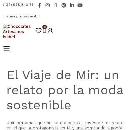
Ir
F
I
X
P
L
Y
(+34) 978 840 711
al
a
n
-
i
i
o
contenido
c
s
t
n
n
u
Zona profesional
e
t
w
t
k
t
b
a
i
e
e
u
o
0
g
t
r
d
b
Carrito
o
r
t
e
i
e
k
a
e
s
n
-
m
r
t
-
f
i
n
El Viaje de Mir: un
relato por la moda
sostenible
Unir personas que no se conocen a través de un relato
en el que la protagonista es Mir, una semilla de algodón