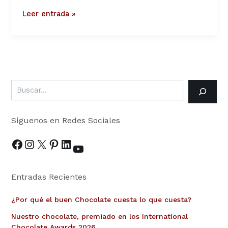
nuestro
Leer entrada »
obrador
en
sus
3000
km.
en
bicicleta
Síguenos en Redes Sociales
Entradas Recientes
¿Por qué el buen Chocolate cuesta lo que cuesta?
Nuestro chocolate, premiado en los International
Chocolate Awards 2026