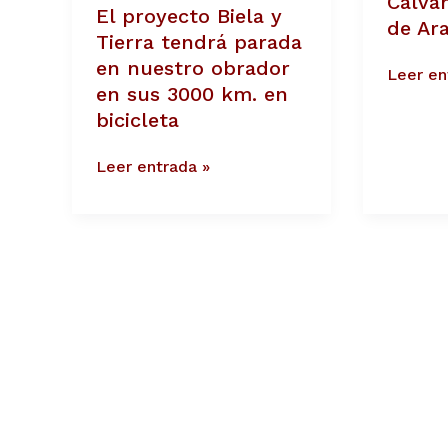
Calvar
El proyecto Biela y
tendrá
típico
de Ar
parada
de
Tierra tendrá parada
en
Aragón
en nuestro obrador
Leer en
nuestro
en sus 3000 km. en
obrador
en
bicicleta
sus
3000
Leer entrada »
km.
en
bicicleta