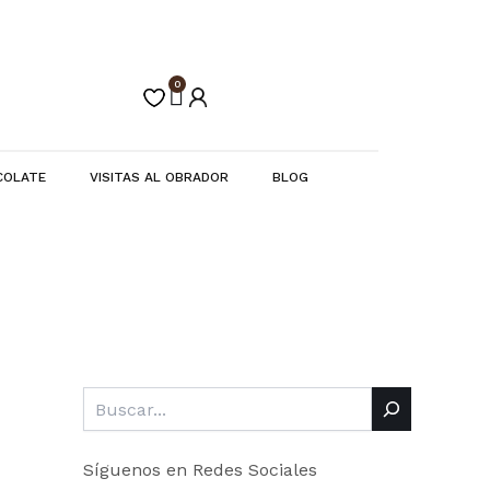
Buscar
C
a
t
e
0
Carrito
g
o
r
í
COLATE
VISITAS AL OBRADOR
BLOG
a
s
Síguenos en Redes Sociales