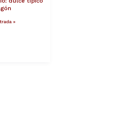
io: dulce típico
agón
trada »