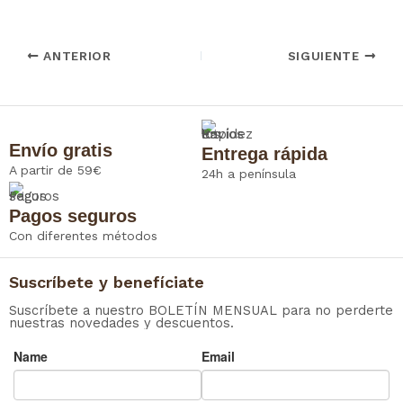
ce
itt
ail
ats
ke
egr
ter
bo
er
Ap
dIn
am
est
ANTERIOR
SIGUIENTE
ok
p
Envío gratis
Entrega rápida
A partir de 59€
24h a península
Pagos seguros
Con diferentes métodos
Suscríbete y benefíciate
Suscríbete a nuestro BOLETÍN MENSUAL para no perderte
nuestras novedades y descuentos.