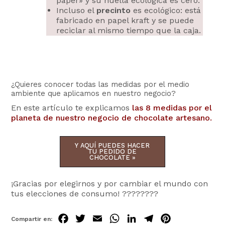
paper» y su huella ecológica es cero.
Incluso el
precinto
es ecológico: está
fabricado en papel kraft y se puede
reciclar al mismo tiempo que la caja.
¿Quieres conocer todas las medidas por el medio
ambiente que aplicamos en nuestro negocio?
En este artículo te explicamos
las 8 medidas por el
planeta de nuestro negocio de chocolate artesano.
Y AQUÍ PUEDES HACER
TU PEDIDO DE
CHOCOLATE »
¡Gracias por elegirnos y por cambiar el mundo con
tus elecciones de consumo! ????????
Fa
Tw
Em
Wh
Lin
Tel
Pin