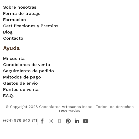
Sobre nosotras
Forma de trabajo
Formación
Certificaciones y Premios
Blog
Contacto
Ayuda
Mi cuenta
Condiciones de venta
Seguimiento de pedido
Métodos de pago
Gastos de envío
Puntos de venta
F.A.Q.
© Copyright 2026 Chocolates Artesanos Isabel. Todos los derechos
reservados
F
I
X
P
L
Y
(+34) 978 840 711
a
n
-
i
i
o
c
s
t
n
n
u
e
t
w
t
k
t