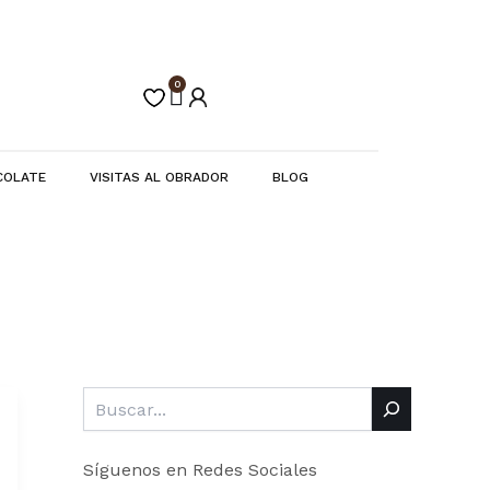
Buscar
C
a
t
e
0
Carrito
g
o
r
í
COLATE
VISITAS AL OBRADOR
BLOG
a
s
Síguenos en Redes Sociales