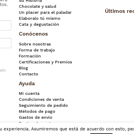
Su Historia
tos.
Chocolate y salud
Últimos re
Un placer para el paladar
Elaboralo tú mismo
Cata y degustación
Conócenos
Sobre nosotras
Forma de trabajo
Formación
Certificaciones y Premios
Blog
Contacto
Ayuda
Mi cuenta
Condiciones de venta
Seguimiento de pedido
Métodos de pago
Gastos de envío
Puntos de venta
 su experiencia. Asumiremos que está de acuerdo con esto, per
F.A.Q.