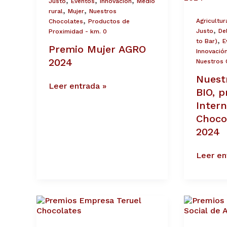
,
,
,
Justo
Eventos
Innovación
Medio
los
,
,
rural
Mujer
Nuestros
Internat
,
Agricultur
Chocolates
Productos de
Chocola
,
Justo
De
Proximidad - km. 0
Awards
,
to Bar)
E
Premio Mujer AGRO
2024
Innovació
2024
Nuestros 
Nuest
Leer entrada »
BIO, p
Intern
Choco
2024
Leer en
Premio
Recibi
Empresa
el
Teruel
Premio