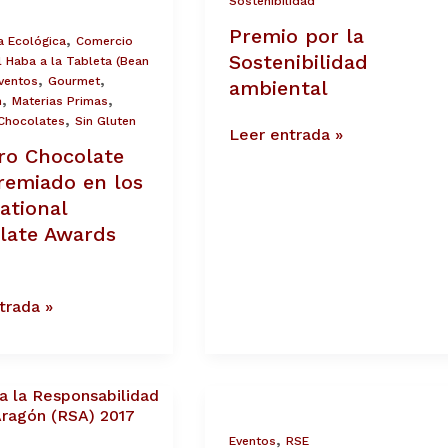
Sostenibilidad
Premio por la
ional
,
a Ecológica
Comercio
te
Sostenibilidad
l Haba a la Tableta (Bean
,
,
ventos
Gourmet
ambiental
,
,
n
Materias Primas
,
Chocolates
Sin Gluten
Leer entrada »
ro Chocolate
remiado en los
ational
late Awards
trada »
mos
Chocolates
Artesanos
Isabel:
,
Eventos
RSE