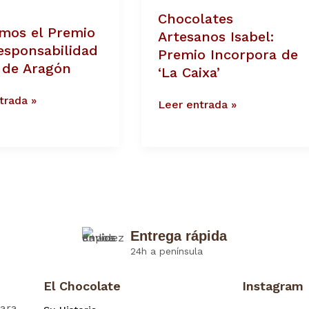
Premio
Chocolates
Incorpora
imos el Premio
abilidad
de
Artesanos Isabel:
‘La
esponsabilidad
Premio Incorpora de
Caixa’
l de Aragón
‘La Caixa’
trada »
Leer entrada »
Entrega rápida
24h a península
El Chocolate
Instagram
ara