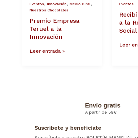
a
a
,
,
,
Eventos
Innovación
Medio rural
Eventos
la
la
Nuestros Chocolates
Recib
Innovación
Respons
Premio Empresa
Social
a la R
de
Teruel a la
Socia
Aragón
Innovación
Leer en
Leer entrada »
Envío gratis
A partir de 59€
Suscríbete y benefíciate
Suscríbete a nuestro BOLETÍN MENSUAL p