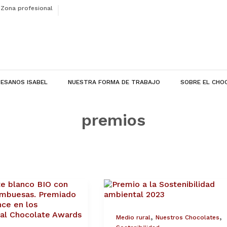
Zona profesional
ESANOS ISABEL
NUESTRA FORMA DE TRABAJO
SOBRE EL CHO
premios
Premio
te
por
la
do
Sostenibilidad
,
,
Medio rural
Nuestros Chocolates
ambiental