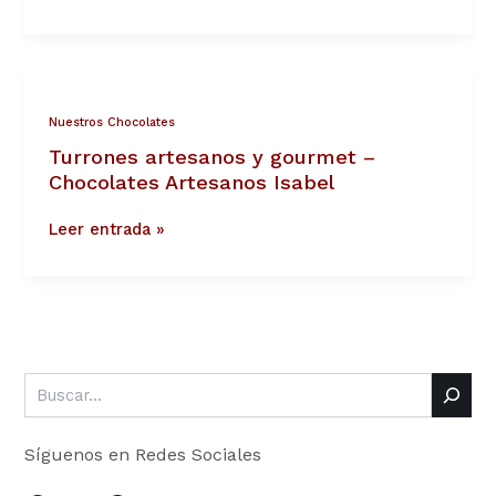
Turrones
artesanos
y
Nuestros Chocolates
gourmet
Turrones artesanos y gourmet –
–
Chocolates
Chocolates Artesanos Isabel
Artesanos
Isabel
Leer entrada »
Síguenos en Redes Sociales