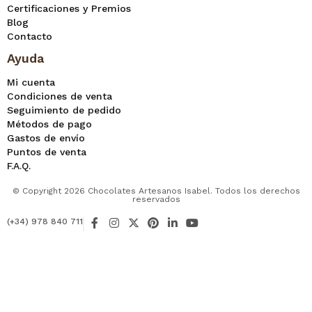
Certificaciones y Premios
Blog
Contacto
Ayuda
Mi cuenta
Condiciones de venta
Seguimiento de pedido
Métodos de pago
Gastos de envío
Puntos de venta
F.A.Q.
© Copyright 2026 Chocolates Artesanos Isabel. Todos los derechos
reservados
F
I
X
P
L
Y
(+34) 978 840 711
a
n
-
i
i
o
c
s
t
n
n
u
e
t
w
t
k
t
b
a
i
e
e
u
o
g
t
r
d
b
o
r
t
e
i
e
k
a
e
s
n
-
m
r
t
-