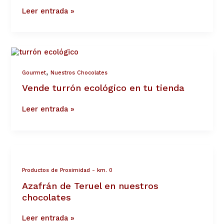
online
Leer entrada »
Vende
turrón
ecológico
,
Gourmet
Nuestros Chocolates
en
tu
Vende turrón ecológico en tu tienda
tienda
Leer entrada »
Azafrán
de
Teruel
Productos de Proximidad - km. 0
en
Azafrán de Teruel en nuestros
nuestros
chocolates
chocolates
Leer entrada »