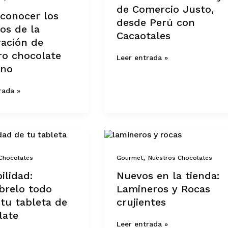
de Comercio Justo,
Comercio
 conocer los
ión
Justo,
desde Perú con
os de la
desde
Cacaotales
Perú
ración de
e
con
ro chocolate
Cacaotales
Leer entrada »
ano
rada »
dad:
Nuevos
lo
en
la
,
Chocolates
Gourmet
Nuestros Chocolates
tienda:
Lamineros
ilidad:
Nuevos en la tienda:
y
brelo todo
Lamineros y Rocas
Rocas
e
crujientes
tu tableta de
crujientes
late
Leer entrada »