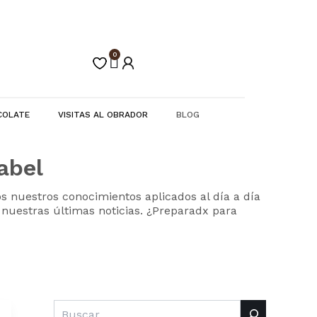
Buscar
C
a
t
e
0
Carrito
g
o
r
í
COLATE
VISITAS AL OBRADOR
BLOG
a
s
abel
s nuestros conocimientos aplicados al día a día
y nuestras últimas noticias. ¿Preparadx para