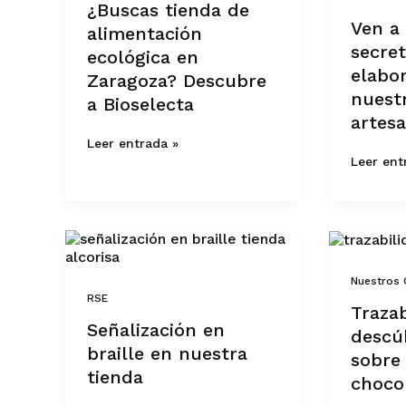
¿Buscas tienda de
Zaragoza?
la
Ven a
alimentación
Descubre
elaborac
secret
a
de
ecológica en
Bioselecta
nuestro
elabo
Zaragoza? Descubre
chocolat
nuest
artesano
a Bioselecta
artes
Leer entrada »
Leer ent
Señalización
Trazabili
en
descúbre
braille
todo
Nuestros 
en
sobre
RSE
nuestra
tu
Trazab
tienda
tableta
Señalización en
descú
de
braille en nuestra
chocolat
sobre 
tienda
choco