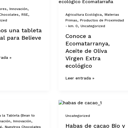
a
Ecomatarranya,
,
,
ores
Innovación
Aceite
,
,
,
Chocolates
RSE
Agricultura Ecológica
Materias
de
,
ized
Primas
Productos de Proximidad
Oliva
,
Virgen
- km. 0
Uncategorized
os una tableta
Extra
Conoce a
al para Believe
ecológico
Ecomatarranya,
Aceite de Oliva
Virgen Extra
rada »
ecológico
Leer entrada »
Habas
de
cacao
 la Tableta (Bean to
Uncategorized
Bio
,
,
mación
Innovación
y
Habas de cacao Bio y
,
al
Nuestros Chocolates
de