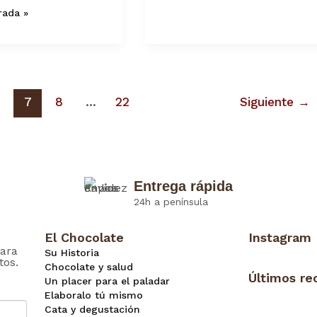
rada »
7
8
…
22
Siguiente
→
Entrega rápida
24h a península
El Chocolate
Instagram
ara
Su Historia
tos.
Chocolate y salud
Últimos re
Un placer para el paladar
Elaboralo tú mismo
Cata y degustación