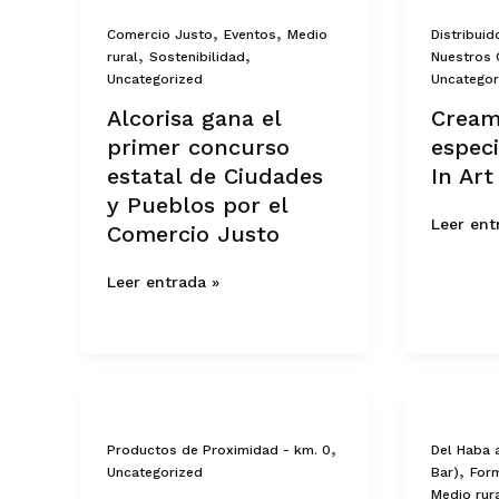
gana
una
el
tableta
,
,
Comercio Justo
Eventos
Medio
Distribuid
primer
especial
,
,
rural
Sostenibilidad
Nuestros 
concurso
para
Uncategorized
Uncategor
estatal
Believe
de
In
Alcorisa gana el
Cream
Ciudades
Art
primer concurso
especi
y
Pueblos
estatal de Ciudades
In Art
por
y Pueblos por el
el
Comercio
Leer ent
Comercio Justo
Justo
Leer entrada »
¿Buscas
Ven
tienda
a
de
conocer
,
Productos de Proximidad - km. 0
Del Haba a
alimentación
los
,
Uncategorized
Bar)
For
ecológica
secretos
Medio rur
en
de