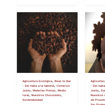
¿Por
Monas
qué
de
sube
Pascua
el
de
precio
Chocola
del
BIO
cacao?
,
Agricultura Ecológica
Bean to Bar
Agricultur
,
- Del haba a la tableta
Comercio
- Del haba
,
,
,
Justo
Materias Primas
Medio
Justo
Ev
,
,
rural
Nuestros Chocolates
Nuestros 
Sostenibilidad
de Proxim
Sin Gluten