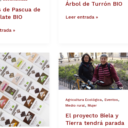
Árbol de Turrón BIO
 de Pascua de
late BIO
Leer entrada »
trada »
El
proyecto
Biela
y
Tierra
tes
tendrá
parada
bles
en
,
,
Agricultura Ecológica
Eventos
nuestro
,
Medio rural
Mujer
obrador
en
El proyecto Biela y
sus
Tierra tendrá parada
3000