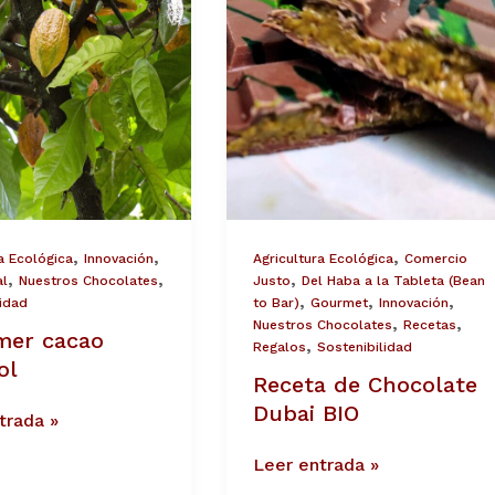
Dubai
BIO
,
,
,
a Ecológica
Innovación
Agricultura Ecológica
Comercio
,
,
,
al
Nuestros Chocolates
Justo
Del Haba a la Tableta (Bean
,
,
,
lidad
to Bar)
Gourmet
Innovación
,
,
Nuestros Chocolates
Recetas
imer cacao
,
Regalos
Sostenibilidad
ol
Receta de Chocolate
Dubai BIO
trada »
Leer entrada »