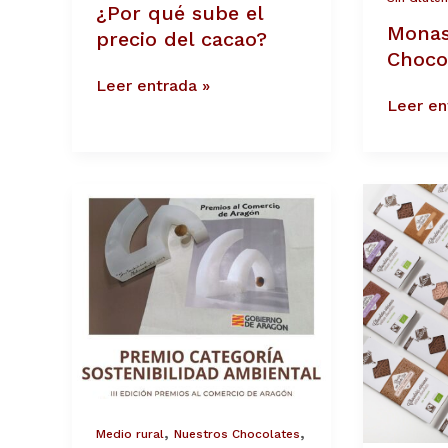
¿Por qué sube el
Monas
precio del cacao?
Choco
Leer entrada »
Leer en
Premio
En
por
el
la
ranking
Sostenibilidad
mundial
ambiental
de
chocola
más
sosteni
,
,
Medio rural
Nuestros Chocolates