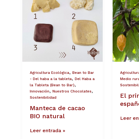
BIO
español
natural
,
Agricultura Ecológica
Bean to Bar
Agricultur
,
- Del haba a la tableta
Del Haba a
Medio rur
,
la Tableta (Bean to Bar)
Sostenibi
,
,
Innovación
Nuestros Chocolates
El pr
Sostenibilidad
españ
Manteca de cacao
BIO natural
Leer en
Leer entrada »