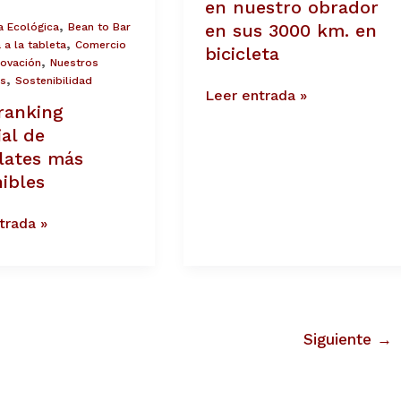
km.
en nuestro obrador
en
,
en sus 3000 km. en
a Ecológica
Bean to Bar
bicicleta
,
 a la tableta
Comercio
bicicleta
,
novación
Nuestros
,
s
Sostenibilidad
Leer entrada »
ranking
al de
lates más
ibles
trada »
Siguiente
→