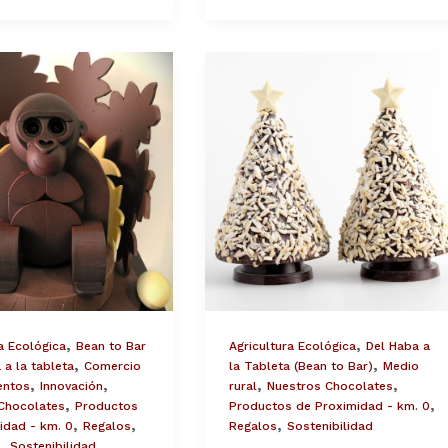
Árbol
de
Turrón
BIO
te
,
,
a Ecológica
Bean to Bar
Agricultura Ecológica
Del Haba a
,
,
 a la tableta
Comercio
la Tableta (Bean to Bar)
Medio
,
,
,
,
entos
Innovación
rural
Nuestros Chocolates
,
,
Chocolates
Productos
Productos de Proximidad - km. 0
,
,
,
idad - km. 0
Regalos
Regalos
Sostenibilidad
,
Sostenibilidad